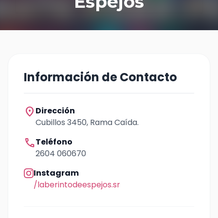
Espejos
Información de Contacto
location_on
Dirección
Cubillos 3450, Rama Caída.
call
Teléfono
2604 060670
Instagram
/laberintodeespejos.sr