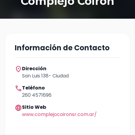
Complejo Coiron
Información de Contacto
location_on
Dirección
San Luis 138- Ciudad
call
Teléfono
260 4571696
language
Sitio Web
www.complejocoironsr.com.ar/