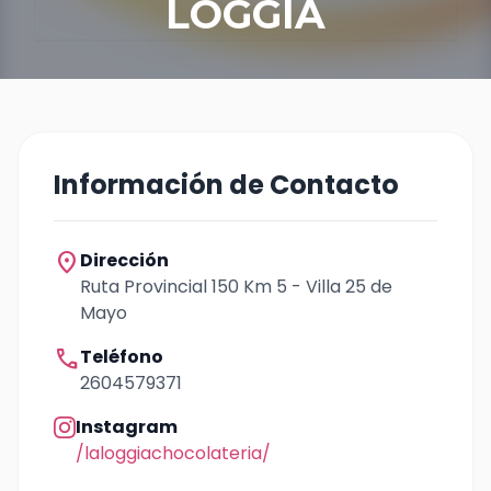
LOGGIA
Información de Contacto
location_on
Dirección
Ruta Provincial 150 Km 5 - Villa 25 de
Mayo
call
Teléfono
2604579371
Instagram
/laloggiachocolateria/