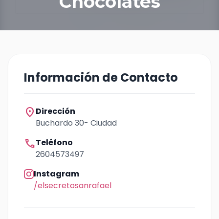
Chocolates
Información de Contacto
location_on
Dirección
Buchardo 30- Ciudad
call
Teléfono
2604573497
Instagram
/elsecretosanrafael