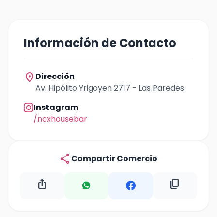
Información de Contacto
location_on
Dirección
Av. Hipólito Yrigoyen 2717 - Las Paredes
Instagram
/noxhousebar
share
Compartir Comercio
ios_share
content_copy