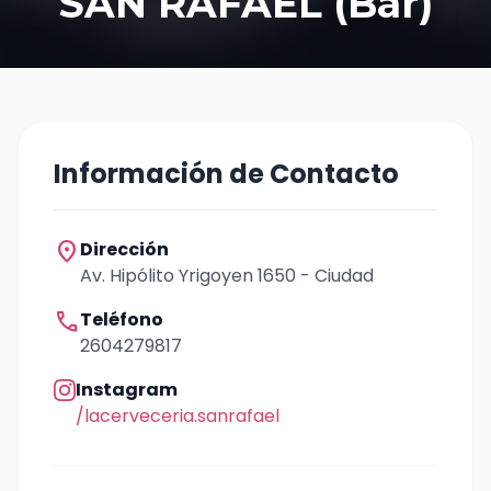
SAN RAFAEL (Bar)
Información de Contacto
location_on
Dirección
Av. Hipólito Yrigoyen 1650 - Ciudad
call
Teléfono
2604279817
Instagram
/lacerveceria.sanrafael