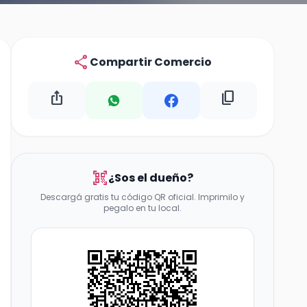
share
Compartir Comercio
ios_share
content_copy
qr_code_scanner
¿Sos el dueño?
Descargá gratis tu código QR oficial. Imprimilo y
pegalo en tu local.