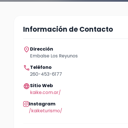
Información de Contacto
location_on
Dirección
Embalse Los Reyunos
call
Teléfono
260-453-6177
language
Sitio Web
kaike.com.ar/
Instagram
/kaiketurismo/