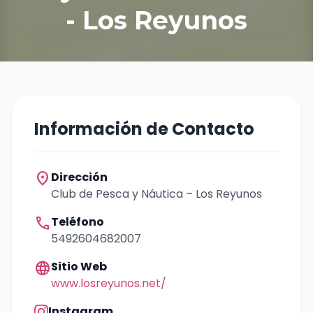
- Los Reyunos
Información de Contacto
location_on
Dirección
Club de Pesca y Náutica – Los Reyunos
call
Teléfono
5492604682007
language
Sitio Web
www.losreyunos.net/
Instagram