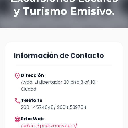
y Turismo Emisivo.
Información de Contacto
location_on
Dirección
Avda. El Libertador 20 piso 3 of. 10 -
Ciudad
call
Teléfono
260- 4574648/ 2604 539764
language
Sitio Web
aukanexpediciones.com/