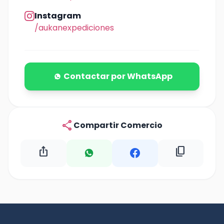
Instagram
/aukanexpediciones
Contactar por WhatsApp
share
Compartir Comercio
ios_share
content_copy