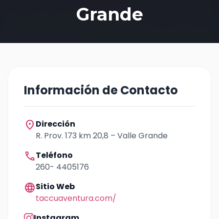
Grande
Información de Contacto
location_on
Dirección
R. Prov. 173 km 20,8 – Valle Grande
call
Teléfono
260- 4405176
language
Sitio Web
taccuaventura.com/
Instagram