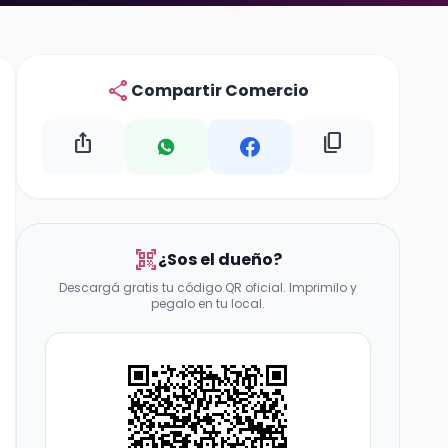
share
Compartir Comercio
ios_share
content_copy
qr_code_scanner
¿Sos el dueño?
Descargá gratis tu código QR oficial. Imprimilo y
pegalo en tu local.