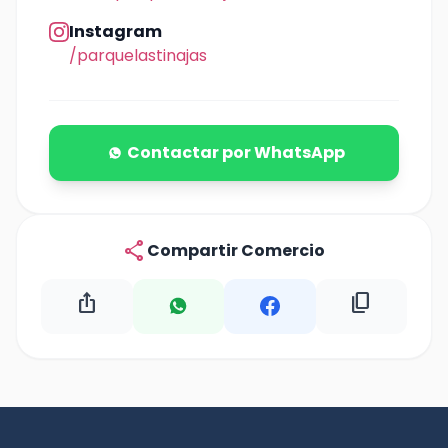
Instagram
/parquelastinajas
Contactar por WhatsApp
share
Compartir Comercio
ios_share
content_copy