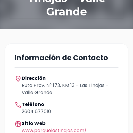
Grande
Información de Contacto
location_on
Dirección
Ruta Prov. N° 173, KM 13 – Las Tinajas –
Valle Grande
call
Teléfono
2604 677010
language
Sitio Web
www.parquelastinajas.com/