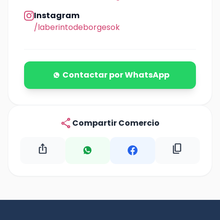
Instagram
/laberintodeborgesok
Contactar por WhatsApp
share
Compartir Comercio
ios_share
content_copy