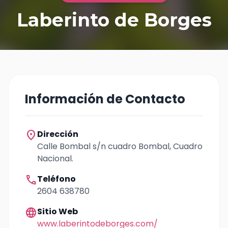
Laberinto de Borges
Información de Contacto
location_on
Dirección
Calle Bombal s/n cuadro Bombal, Cuadro
Nacional.
call
Teléfono
2604 638780
language
Sitio Web
www.laberintodeborges.com/