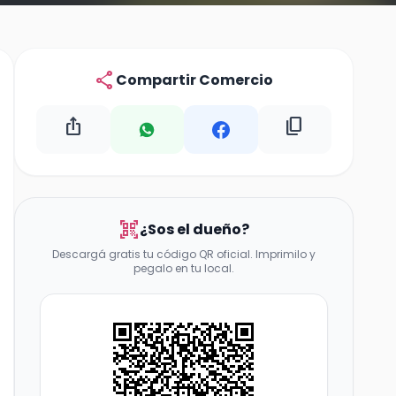
share
Compartir Comercio
ios_share
content_copy
qr_code_scanner
¿Sos el dueño?
Descargá gratis tu código QR oficial. Imprimilo y
pegalo en tu local.