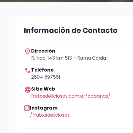
Información de Contacto
location_on
Dirección
R. Nac. 143 km 513 – Rama Caída
call
Teléfono
2604 597561
language
Sitio Web
frutosdeliciosos.com.ar/cabanas/
Instagram
/fruto.sdeliciosos