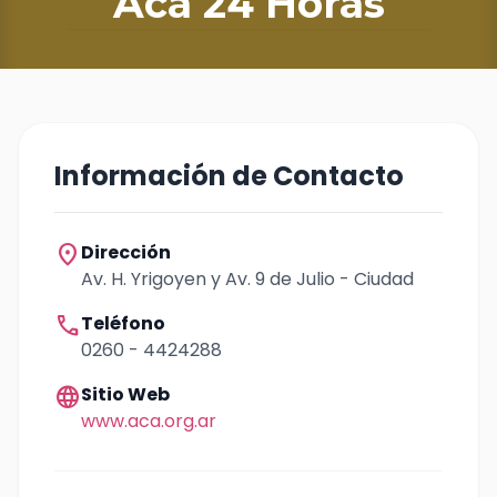
Aca 24 Horas
Información de Contacto
location_on
Dirección
Av. H. Yrigoyen y Av. 9 de Julio - Ciudad
call
Teléfono
0260 - 4424288
language
Sitio Web
www.aca.org.ar