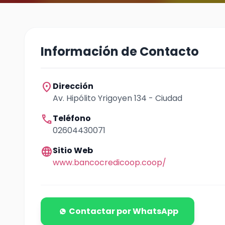
Información de Contacto
location_on
Dirección
Av. Hipólito Yrigoyen 134 - Ciudad
call
Teléfono
02604430071
language
Sitio Web
www.bancocredicoop.coop/
Contactar por WhatsApp