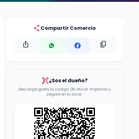
share
Compartir Comercio
ios_share
content_copy
qr_code_scanner
¿Sos el dueño?
Descargá gratis tu código QR oficial. Imprimilo y
pegalo en tu local.