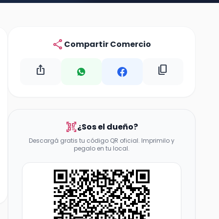
share
Compartir Comercio
ios_share
content_copy
qr_code_scanner
¿Sos el dueño?
Descargá gratis tu código QR oficial. Imprimilo y
pegalo en tu local.