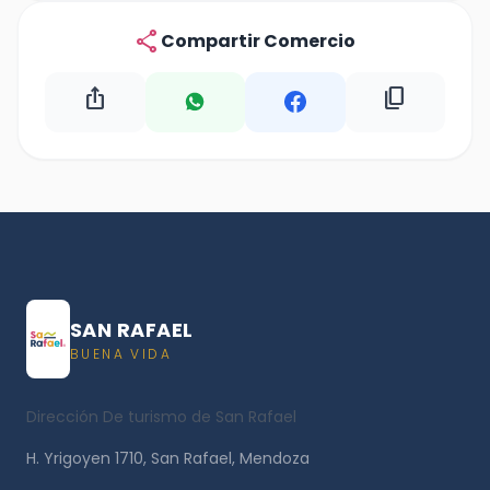
share
Compartir Comercio
ios_share
content_copy
SAN RAFAEL
BUENA VIDA
Dirección De turismo de San Rafael
H. Yrigoyen 1710, San Rafael, Mendoza