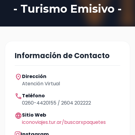
- Turismo Emisivo -
Información de Contacto
location_on
Dirección
Atención Virtual
call
Teléfono
0260-4420155 / 2604 202222
language
Sitio Web
iconoviajes.tur.ar/buscarxpaquetes
Instagram