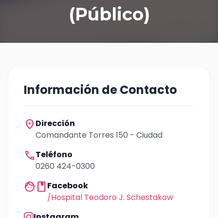
(Público)
Información de Contacto
location_on
Dirección
Comandante Torres 150 - Ciudad
call
Teléfono
0260 424-0300
facebook
Facebook
/Hospital Teodoro J. Schestakow
Instagram