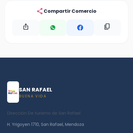
share
Compartir Comercio
ios_share
content_copy
SAN RAFAEL
BUENA VIDA
Dirección De turismo de San Rafael
H. Yrigoyen 1710, San Rafael, Mendoza