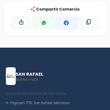
share
Compartir Comercio
ios_share
content_copy
SAN RAFAEL
BUENA VIDA
Dirección De turismo de San Rafael
H. Yrigoyen 1710, San Rafael, Mendoza