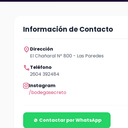
Información de Contacto
location_on
Dirección
El Chañaral Nº 800 - Las Paredes
call
Teléfono
2604 392484
Instagram
/bodegasecreto
Contactar por WhatsApp