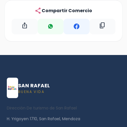
share
Compartir Comercio
ios_share
content_copy
SAN RAFAEL
BUENA VIDA
Dirección De turismo de San Rafael
H. Yrigoyen 1710, San Rafael, Mendoza