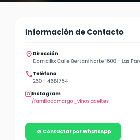
Información de Contacto
location_on
Dirección
Domicilio: Calle Bertani Norte 1600 - Las Pa
call
Teléfono
260 - 4681754
Instagram
/familiacamargo_vinos.aceites
Contactar por WhatsApp