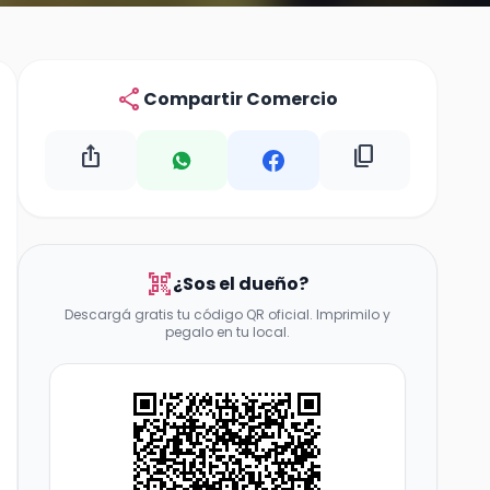
share
Compartir Comercio
ios_share
content_copy
qr_code_scanner
¿Sos el dueño?
Descargá gratis tu código QR oficial. Imprimilo y
pegalo en tu local.