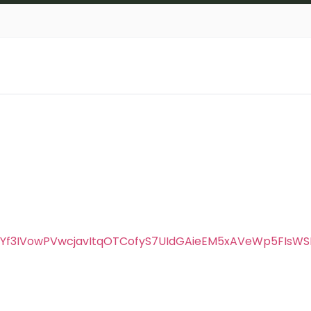
ABHYf3IVowPVwcjavItqOTCofyS7UIdGAieEM5xAVeWp5FI