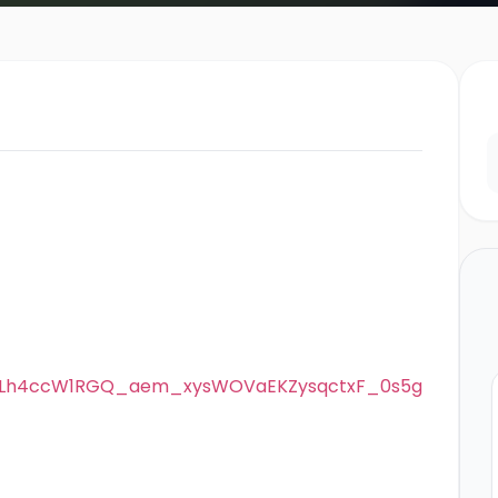
sWSLh4ccW1RGQ_aem_xysWOVaEKZysqctxF_0s5g