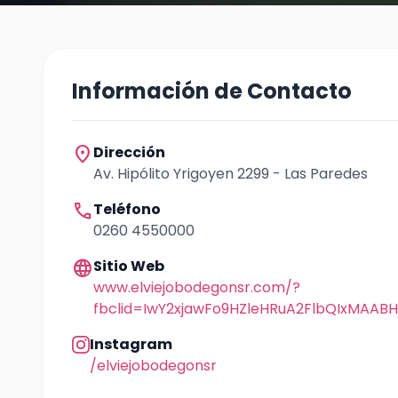
Información de Contacto
location_on
Dirección
Av. Hipólito Yrigoyen 2299 - Las Paredes
call
Teléfono
0260 4550000
language
Sitio Web
www.elviejobodegonsr.com/?
fbclid=IwY2xjawFo9HZleHRuA2FlbQIxMA
Instagram
/elviejobodegonsr