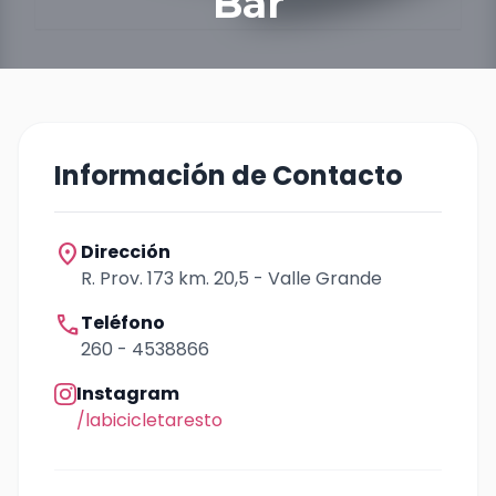
Bar
Información de Contacto
location_on
Dirección
R. Prov. 173 km. 20,5 - Valle Grande
call
Teléfono
260 - 4538866
Instagram
/labicicletaresto