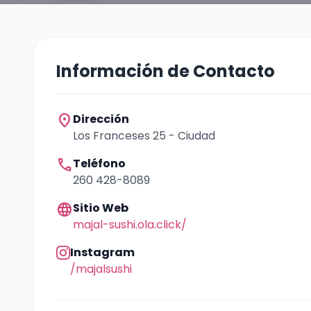
Información de Contacto
location_on
Dirección
Los Franceses 25 - Ciudad
call
Teléfono
260 428-8089
language
Sitio Web
majal-sushi.ola.click/
Instagram
/majalsushi