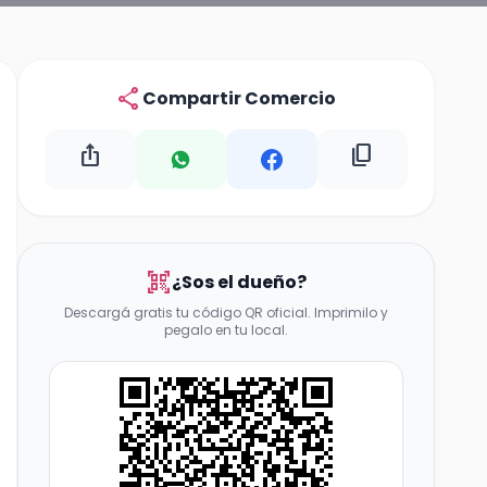
share
Compartir Comercio
ios_share
content_copy
qr_code_scanner
¿Sos el dueño?
Descargá gratis tu código QR oficial. Imprimilo y
pegalo en tu local.