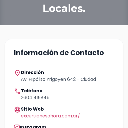
Locales.
Información de Contacto
location_on
Dirección
Av. Hipólito Yrigoyen 642 - Ciudad
call
Teléfono
2604 419845
language
Sitio Web
excursionesahora.com.ar/
Instagram