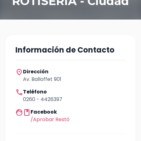
ROTISERIA - Ciudad
Información de Contacto
location_on
Dirección
Av. Balloffet 901
call
Teléfono
0260 - 4426397
facebook
Facebook
/Aprobar Restó