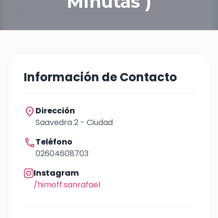
Minutas )
Información de Contacto
location_on
Dirección
Saavedra 2 - Ciudad
call
Teléfono
02604608703
Instagram
/himoff.sanrafael