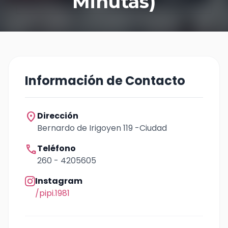
Minutas)
Información de Contacto
location_on
Dirección
Bernardo de Irigoyen 119 -Ciudad
call
Teléfono
260 - 4205605
Instagram
/pipi.1981