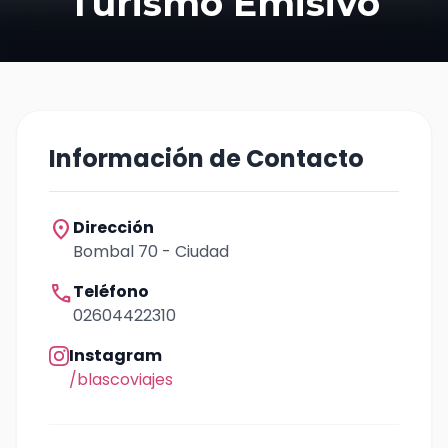
Turismo Emisivo
Información de Contacto
location_on
Dirección
Bombal 70 - Ciudad
call
Teléfono
02604422310
Instagram
/blascoviajes