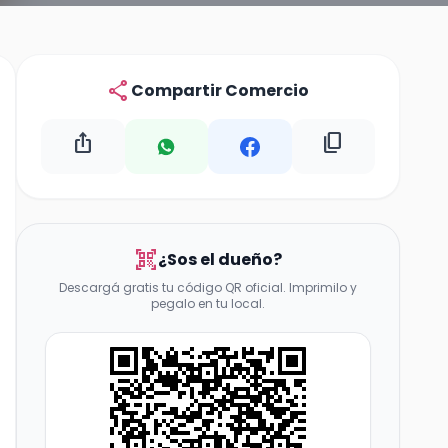
share
Compartir Comercio
ios_share
content_copy
qr_code_scanner
¿Sos el dueño?
Descargá gratis tu código QR oficial. Imprimilo y
pegalo en tu local.