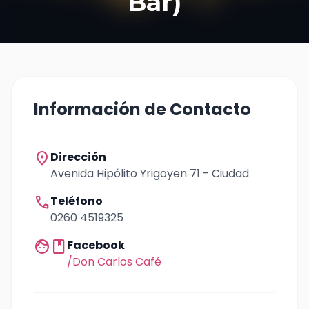
Bar)
Información de Contacto
location_on
Dirección
Avenida Hipólito Yrigoyen 71 - Ciudad
call
Teléfono
0260 4519325
facebook
Facebook
/Don Carlos Café