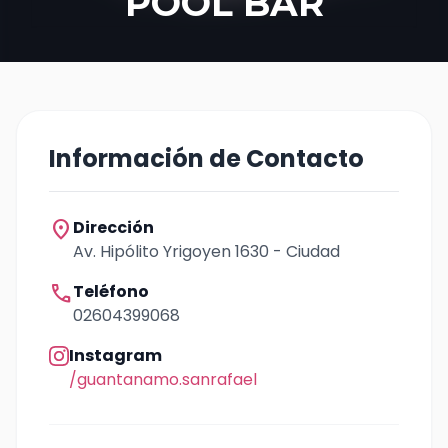
POOL BAR
Información de Contacto
location_on
Dirección
Av. Hipólito Yrigoyen 1630 - Ciudad
call
Teléfono
02604399068
Instagram
/guantanamo.sanrafael