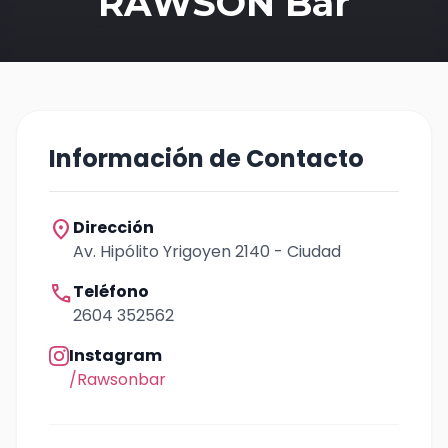
RAWSON Bar
Información de Contacto
location_on
Dirección
Av. Hipólito Yrigoyen 2140 - Ciudad
call
Teléfono
2604 352562
Instagram
/Rawsonbar