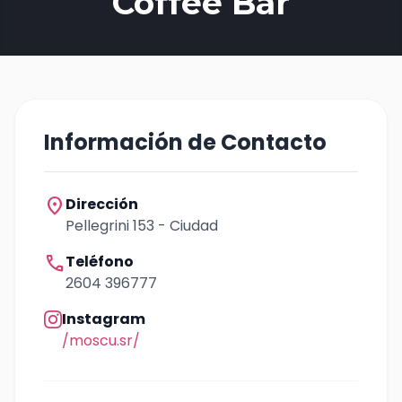
Coffee Bar
Información de Contacto
location_on
Dirección
Pellegrini 153 - Ciudad
call
Teléfono
2604 396777
Instagram
/moscu.sr/