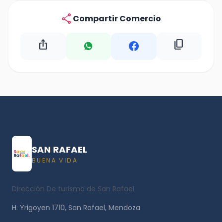
share
Compartir Comercio
ios_share
content_copy
SAN RAFAEL
BUENA VIDA
Dirección De turismo de San Rafael
H. Yrigoyen 1710, San Rafael, Mendoza