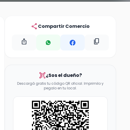
share
Compartir Comercio
ios_share
content_copy
qr_code_scanner
¿Sos el dueño?
Descargá gratis tu código QR oficial. Imprimilo y
pegalo en tu local.