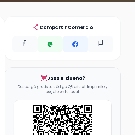
share
Compartir Comercio
ios_share
content_copy
qr_code_scanner
¿Sos el dueño?
Descargá gratis tu código QR oficial. Imprimilo y
pegalo en tu local.