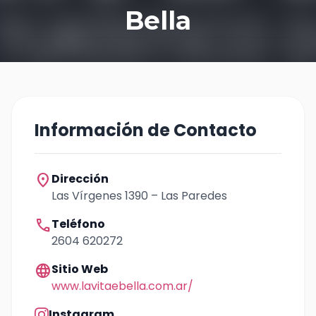
Bella
Información de Contacto
location_on
Dirección
Las Vírgenes 1390 – Las Paredes
call
Teléfono
2604 620272
language
Sitio Web
www.lavitaebella.com.ar/
Instagram