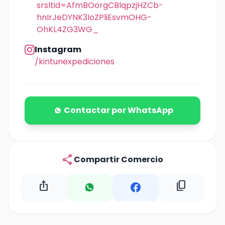
srsltid=AfmBOorgCBlqpzjHZCb-
hnIrJeDYNK3IoZPliEsvmOHG-
OhKL4ZG3WG_
Instagram
/kintunexpediciones
Contactar por WhatsApp
share
Compartir Comercio
ios_share
content_copy