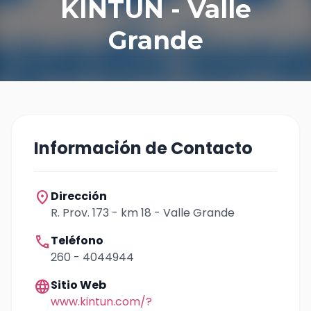
KINTUN - Valle
Grande
Información de Contacto
location_on
Dirección
R. Prov. 173 - km 18 - Valle Grande
call
Teléfono
260 - 4044944
language
Sitio Web
www.kintun.com/?