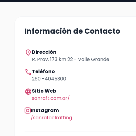
Información de Contacto
location_on
Dirección
R. Prov. 173 km 22 - Valle Grande
call
Teléfono
260 -4045300
language
Sitio Web
sanraft.com.ar/
Instagram
/sanrafaelrafting