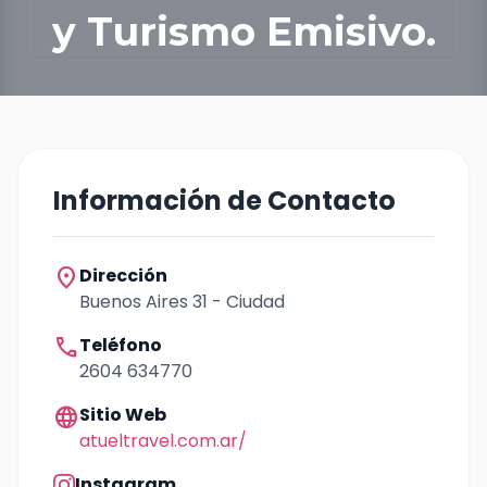
y Turismo Emisivo.
Información de Contacto
location_on
Dirección
Buenos Aires 31 - Ciudad
call
Teléfono
2604 634770
language
Sitio Web
atueltravel.com.ar/
Instagram