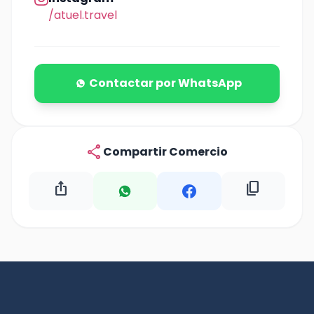
/atuel.travel
Contactar por WhatsApp
share
Compartir Comercio
ios_share
content_copy