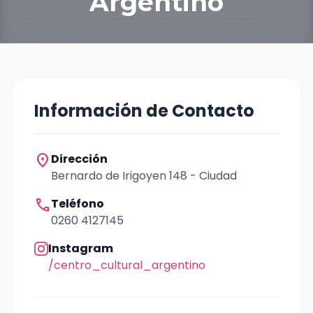
Argentino
Información de Contacto
location_on
Dirección
Bernardo de Irigoyen 148 - Ciudad
call
Teléfono
0260 4127145
Instagram
/centro_cultural_argentino