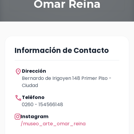
Omar Reina
Información de Contacto
location_on
Dirección
Bernardo de Irigoyen 148 Primer Piso -
Ciudad
call
Teléfono
0260 - 154566148
Instagram
/museo_arte_omar_reina