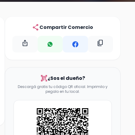
share
Compartir Comercio
ios_share
content_copy
qr_code_scanner
¿Sos el dueño?
Descargá gratis tu código QR oficial. Imprimilo y
pegalo en tu local.