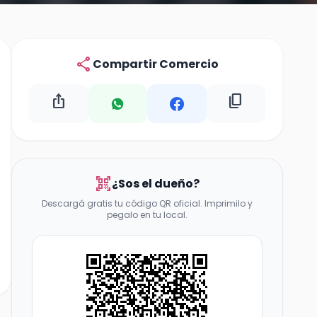
share
Compartir Comercio
ios_share
content_copy
qr_code_scanner
¿Sos el dueño?
Descargá gratis tu código QR oficial. Imprimilo y
pegalo en tu local.