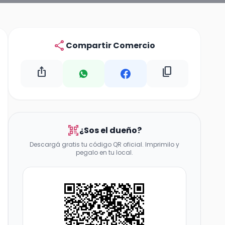
share
Compartir Comercio
ios_share
content_copy
qr_code_scanner
¿Sos el dueño?
Descargá gratis tu código QR oficial. Imprimilo y
pegalo en tu local.