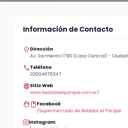
Información de Contacto
location_on
Dirección
Av. Sarmiento 1790 (Casa Central) - Ciudad
call
Teléfono
02604676347
language
Sitio Web
www.bebidaselparque.com.ar/
facebook
Facebook
/Supermercado de Bebidas el Parque
Instagram