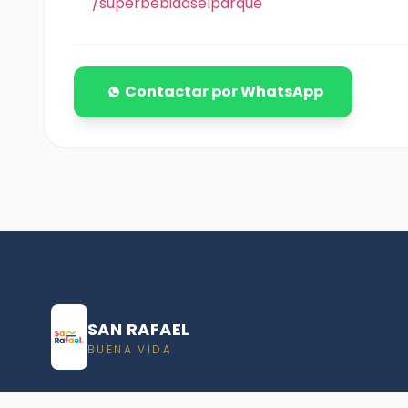
/superbebidaselparque
Contactar por WhatsApp
SAN RAFAEL
BUENA VIDA
Dirección De turismo de San Rafael